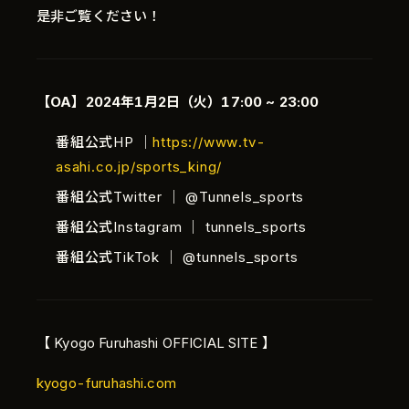
是非ご覧ください！
【OA】2024年1月2日（火）17:00 ~ 23:00
番組公式HP ｜
https://www.tv-
asahi.co.jp/sports_king/
番組公式Twitter ｜ @Tunnels_sports
Language
番組公式Instagram ｜ tunnels_sports
日本語
番組公式TikTok ｜ @tunnels_sports
【 Kyogo Furuhashi OFFICIAL SITE 】
kyogo-furuhashi.com