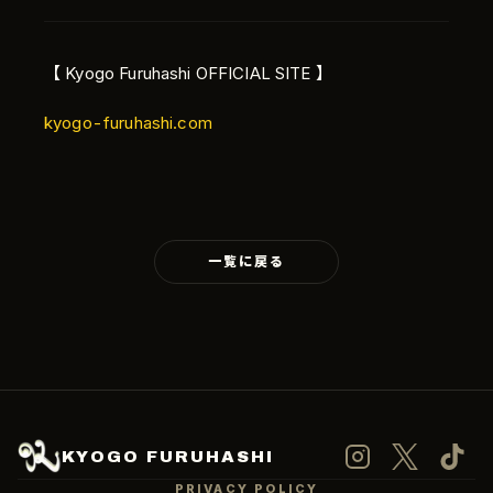
【 Kyogo Furuhashi OFFICIAL SITE 】
kyogo-furuhashi.com
Language
一覧に戻る
日本語
KYOGO FURUHASHI
PRIVACY POLICY