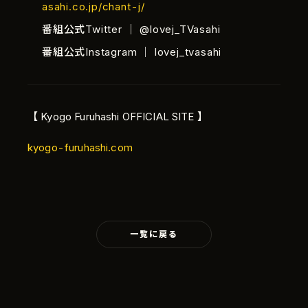
asahi.co.jp/chant-j/
番組公式Twitter ｜ @lovej_TVasahi
番組公式Instagram ｜ lovej_tvasahi
【 Kyogo Furuhashi OFFICIAL SITE 】
kyogo-furuhashi.com
Language
日本語
一覧に戻る