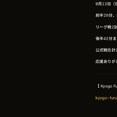
8月13日
前半29分
リーグ戦2
後半42分
公式戦合計
応援ありが
【 Kyogo Fu
kyogo-furu