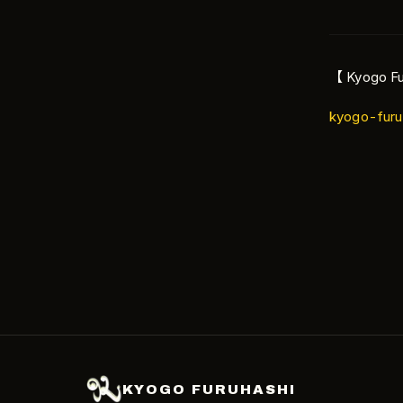
【 Kyogo Fu
kyogo-furu
KYOGO FURUHASHI