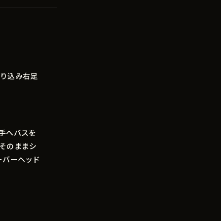
走り込み右足
手へパスを
そのままシ
ーバーヘッド