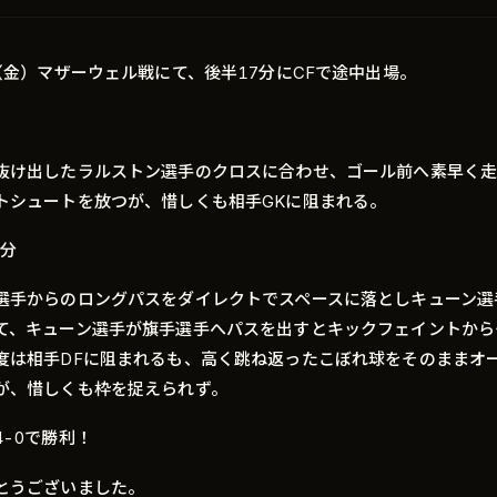
日（金）マザーウェル戦にて、後半17分にCFで途中出場。
抜け出したラルストン選手のクロスに合わせ、ゴール前へ素早く
トシュートを放つが、惜しくも相手GKに阻まれる。
3分
選手からのロングパスをダイレクトでスペースに落としキューン選
て、キューン選手が旗手選手へパスを出すとキックフェイントから
度は相手DFに阻まれるも、高く跳ね返ったこぼれ球をそのままオ
が、惜しくも枠を捉えられず。
4-0で勝利！
とうございました。